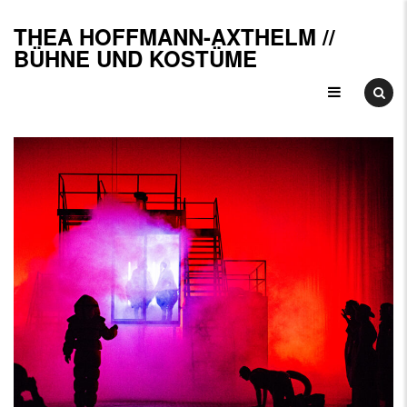
Skip
THEA HOFFMANN-AXTHELM //
to
B
BÜHNE UND KOSTÜME
content
u
K