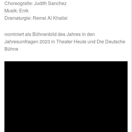
Choreografie: Judith Sanchez
Musik: Enik
Dramaturgie: Remsi Al Khalisi
nominiert als Bühnenbild des Jahres in den
Jahresumfragen 2023 in Theater Heute und Die Deutsche
Bühne