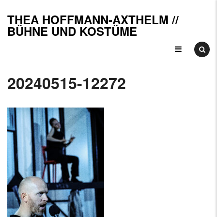
Skip
THEA HOFFMANN-AXTHELM //
to
B
BÜHNE UND KOSTÜME
content
u
K
20240515-12272